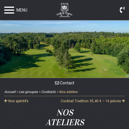
MENU
Contact
Accueil
>
Les groupes
>
Cocktails
>
Nos
ateliers
Nos
apéritifs
Cocktail Tradition
35,40 € – 16 pièces
NOS
ATELIERS